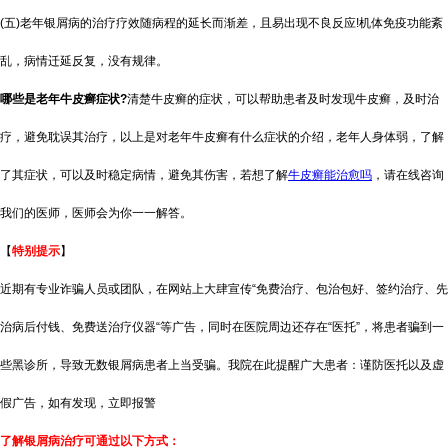
(五)老年银屑病的治疗疗效随病程的延长而渐差，且易出现不良反应!机体免疫功能紊
乱，病情迁延反复，没有规律。
哪些是老年牛皮癣症状?
清楚牛皮癣的症状，可以帮助患者及时发现牛皮癣，及时治
疗，避免耽误其治疗，以上是对老年牛皮癣有什么症状的介绍，老年人身体弱，了解
了其症状，可以及时稳定病情，避免其伤害，若想了解
牛皮癣能治愈吗
，请在线咨询
我们的医师，医师会为你一一解答。
【
特别提示
】
近期有专业诈骗人员或团队，在网站上大肆宣传“免费治疗、包治包好、签约治疗、先
治病后付钱、免费送治疗仪器“等广告，同时在医院周边还存在“医托”，将患者骗到一
些黑诊所，导致无数银屑病患者上当受骗。我院在此提醒广大患者：谨防医托以及虚
假广告，如有发现，立即报警
了解银屑病治疗可通过以下方式：