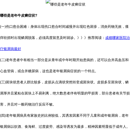
哪些是老年牛皮癣症状?
(一)伤口愈合困难：身体出现伤口愈合时间减慢并出现红色斑疹，消炎药物无效，瘙
痒轻抓时出现鳞屑脱落，必须高度留意及时就诊。》》》推荐阅读：
成都哪家医院治
疗银屑病最好
(二)老年患者中有相当一部分是从青年或中年时期开始患病的，还可以合并高血压和
心血管病，或合并糖尿病，这也是老年银屑病症状的一个特点。
(三)斑块状患者人群比较多，皮损从点滴状突然转变成斑块状。皮损多呈斑块状，鳞
屑厚并且紧粘在斑块上不易剥离，绝大数患者伴有明显的甲损害，部分患者有关节损
害，并且对一般药物治疗反应不敏。
(四)老年银屑病具有家族史的比例较低，其诱发因素不同于儿童和成年银屑病，老年
银屑病以饮酒、食海鲜、过度疲劳、感染等诱发为最多，精神因素明显低于成年人。