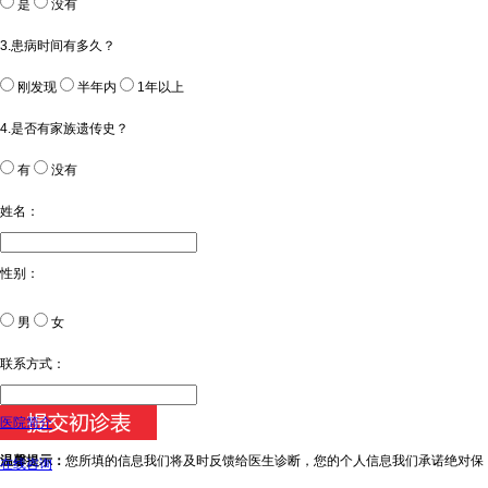
是
没有
3.患病时间有多久？
刚发现
半年内
1年以上
4.是否有家族遗传史？
有
没有
姓名：
性别：
男
女
今天日期：
联系方式：
医院简介
温馨提示：
您所填的信息我们将及时反馈给医生诊断，您的个人信息我们承诺绝对保
在线咨询