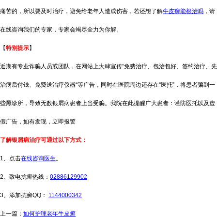
痛苦的，所以要及时治疗，避免给老年人造成伤害，若还想了解
牛皮癣能根治吗
，请
在线咨询我们的专家，专家会竭尽全力为你解。
【
特别提示
】
近期有专业诈骗人员或团队，在网站上大肆宣传“免费治疗、包治包好、签约治疗、先
治病后付钱、免费送治疗仪器“等广告，同时在医院周边还存在“医托”，将患者骗到一
些黑诊所，导致无数银屑病患者上当受骗。我院在此提醒广大患者：谨防医托以及虚
假广告，如有发现，立即报警
了解银屑病治疗可通过以下方式：
1、点击
在线咨询医生
。
2、致电抗癣热线：
02886129902
3、添加抗癣QQ：
1144000342
上一篇：
如何护理老年牛皮癣