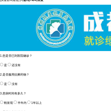
[快速咨询通道]
只需1秒 即时回复
1.您是否已到医院确诊？
是
还没有
2.是否服用抗癣药物？
是
没有
3.患病时间有多久？
刚发现
半年内
1年以上