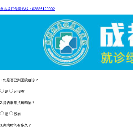
点击拨打免费热线：02886129902
1.您是否已到医院确诊？
是
还没有
2.是否服用抗癣药物？
是
没有
3.患病时间有多久？