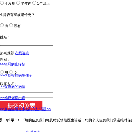
刚发现
半年内
1年以上
4.是否有家族遗传史？
有
没有
姓名：
热点推荐
在线咨询
性别：
>>银屑病止痒剂
男
女
>>孕期银屑病生孩子
今天日期：
联系方式：
>>银屑病的病情
>>妈银屑病小说
>>点击查看更多热门关注话题<<
温馨提示：
您所填的信息我们将及时反馈给医生诊断，您的个人信息我们承诺绝对保