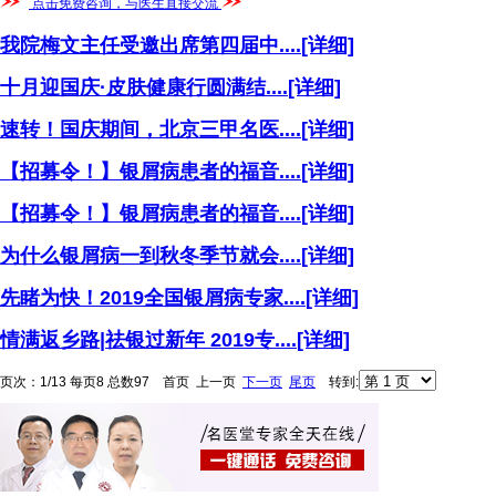
点击免费咨询，与医生直接交流
我院梅文主任受邀出席第四届中
....
[详细]
十月迎国庆·皮肤健康行圆满结
....
[详细]
速转！国庆期间，北京三甲名医
....
[详细]
【招募令！】银屑病患者的福音
....
[详细]
【招募令！】银屑病患者的福音
....
[详细]
为什么银屑病一到秋冬季节就会
....
[详细]
先睹为快！2019全国银屑病专家
....
[详细]
情满返乡路|祛银过新年 2019专
....
[详细]
页次：1/13 每页8 总数97 首页 上一页
下一页
尾页
转到: