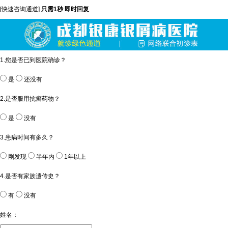
[快速咨询通道]
只需1秒 即时回复
1.您是否已到医院确诊？
是
还没有
2.是否服用抗癣药物？
是
没有
3.患病时间有多久？
刚发现
半年内
1年以上
4.是否有家族遗传史？
有
没有
姓名：