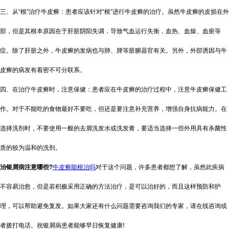
三、从“根”治疗牛皮癣：患者应该针对“根”进行牛皮癣的治疗。虽然牛皮癣的皮损在外
部，但是其根本原因在于肝脏阴阳失调，导致气血运行失衡，血热、血燥、血瘀等
症。除了肝脏之外，牛皮癣的发病也与肺、脾等脏腑器官有关。另外，外部诱因与牛
皮癣的病发有着密不可分联系。
四、在治疗牛皮癣时，注意保健：患者应在牛皮癣的治疗过程中，注意牛皮癣保健工
作。对于不能吃的食物最好不要吃，但还是要注意补充营养，增强自身抗病能力。在
选择洗剂时，不要使用一般的去屑洗发水或洗发膏，要适当选择一些外用具有杀菌性
质的较为温和的洗剂。
治银屑病注意哪些?
牛皮癣能根治吗
对于这个问题，许多患者都想了解，虽然此疾病
不容易治愈，但是若积极采用正确的方法治疗，是可以治好的，而且这样预防和护
理，可以帮助避免复发。如果大家还有什么问题需要咨询我们的专家，请在线咨询或
者拨打电话。祝银屑病患者能够早日恢复健康!