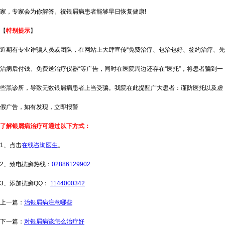
家，专家会为你解答。祝银屑病患者能够早日恢复健康!
【
特别提示
】
近期有专业诈骗人员或团队，在网站上大肆宣传“免费治疗、包治包好、签约治疗、先
治病后付钱、免费送治疗仪器“等广告，同时在医院周边还存在“医托”，将患者骗到一
些黑诊所，导致无数银屑病患者上当受骗。我院在此提醒广大患者：谨防医托以及虚
假广告，如有发现，立即报警
了解银屑病治疗可通过以下方式：
1、点击
在线咨询医生
。
2、致电抗癣热线：
02886129902
3、添加抗癣QQ：
1144000342
上一篇：
治银屑病注意哪些
下一篇：
对银屑病该怎么治疗好