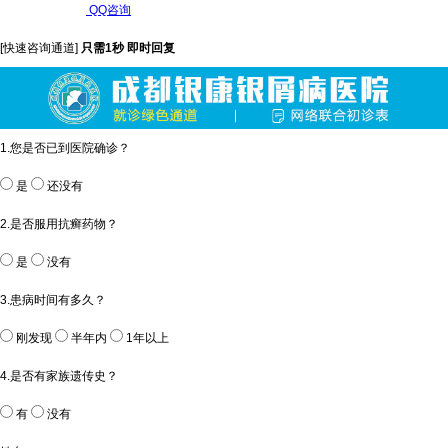
QQ咨询
[快速咨询通道]
只需1秒 即时回复
1.您是否已到医院确诊？
是
还没有
2.是否服用抗癣药物？
是
没有
3.患病时间有多久？
刚发现
半年内
1年以上
4.是否有家族遗传史？
有
没有