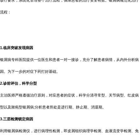
诊疗要求，系统化管理整个治疗流程，保障患者的治疗安全有效。银屑病规范化治疗
流程：
1.临床突破发现病因
银屑病专科医院提供一位医生和患者一对一接诊，充分了解患者病情，从内外分析病
因。为下一步的对症下药打好基础。
2.诊前评估，科学分型
主治医师严格遵循治疗原则，对应患者的症状，科学分清寻常型、关节病型、红皮病
型以及脓疱型银屑病;分析患者所处是进行期、静止期、消退期。
3.三层检测锁定病因
利用银屑病检测仪，进行病理性检测，即皮屑组织病理学检测、血液流变学检测、免