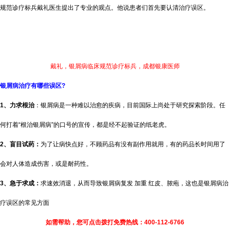
规范诊疗标兵戴礼医生提出了专业的观点。他说患者们首先要认清治疗误区。
戴礼，银屑病临床规范诊疗标兵，成都银康医师
银屑病治疗有哪些误区?
1、力求根治
：银屑病是一种难以治愈的疾病，目前国际上尚处于研究探索阶段。任
何打着“根治银屑病”的口号的宣传，都是经不起验证的纸老虎。
2、盲目试药：
为了让病快点好，不顾药品有没有副作用就用，有的药品长时间用了
会对人体造成伤害，或是耐药性。
3、急于求成：
求速效消退，从而导致银屑病复发 加重 红皮、脓疱，这也是银屑病治
疗误区的常见方面
如需帮助，您可点击拨打免费热线：400-112-6766