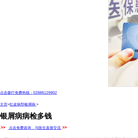
点击拨打免费热线：02886129902
主页
>
红皮病型银屑病
>
银屑病病检多钱
点击免费咨询，与医生直接交流