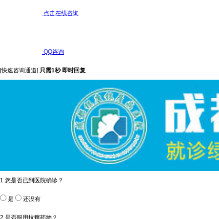
点击在线咨询
QQ咨询
[快速咨询通道]
只需1秒 即时回复
1.您是否已到医院确诊？
是
还没有
2.是否服用抗癣药物？