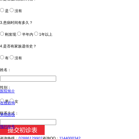
是
没有
3.患病时间有多久？
刚发现
半年内
1年以上
4.是否有家族遗传史？
有
没有
姓名：
性别：
医院简介
男
女
在线咨询
今天日期：
联系方式：
来院路线
预约挂号
咨询热线：
02886129902
咨询QQ：
1144000342