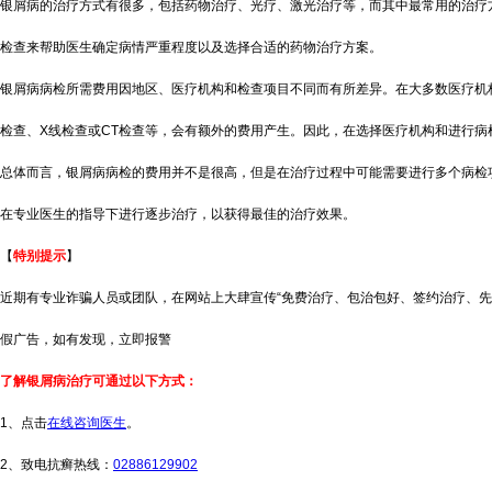
银屑病的治疗方式有很多，包括药物治疗、光疗、激光治疗等，而其中最常用的治疗
检查来帮助医生确定病情严重程度以及选择合适的药物治疗方案。
银屑病病检所需费用因地区、医疗机构和检查项目不同而有所差异。在大多数医疗机
检查、X线检查或CT检查等，会有额外的费用产生。因此，在选择医疗机构和进行
总体而言，银屑病病检的费用并不是很高，但是在治疗过程中可能需要进行多个病检
在专业医生的指导下进行逐步治疗，以获得最佳的治疗效果。
【
特别提示
】
近期有专业诈骗人员或团队，在网站上大肆宣传“免费治疗、包治包好、签约治疗、先
假广告，如有发现，立即报警
了解银屑病治疗可通过以下方式：
1、点击
在线咨询医生
。
2、致电抗癣热线：
02886129902