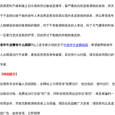
容易受到干燥刺激之后出现有些过敏或是瘙痒，最严重的自然是银屑病的发病，而关
于于皮肤比较干燥的老年人来说将是更加容易出现许多皮肤病的病发，所以希望老年
人能够提前做好银屑病的预防，对于于有银屑病病史的人来说，到了天气骤变的时候
一定要注意好皮肤的护理，切勿穿过于粗糙的衣物刺激皮肤。
老年牛皮癣有什么病因?
以上是专家介绍的关于
中老年牛皮癣病因
，希望能帮助老年
人从根源治疗牛皮癣，避免其危害其身体健康。若还有什么问题，请在线咨询我们的
专家。
【
特别提示
】
近期有专业诈骗人员或团队，在网站上大肆宣传“免费治疗、包治包好、签约治疗、先
治病后付钱、免费送治疗仪器“等广告，同时在医院周边还存在“医托”，将患者骗到一
些黑诊所，导致无数银屑病患者上当受骗。我院在此提醒广大患者：谨防医托以及虚
假广告，如有发现，立即报警