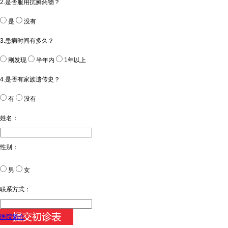
2.是否服用抗癣药物？
是
没有
3.患病时间有多久？
刚发现
半年内
1年以上
4.是否有家族遗传史？
有
没有
姓名：
性别：
男
女
今天日期：
联系方式：
医院简介