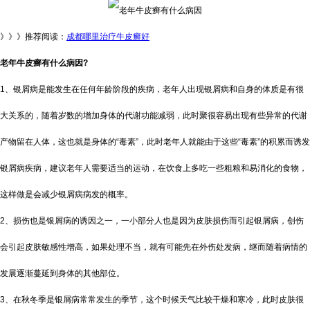
》》》推荐阅读：
成都哪里治疗牛皮癣好
老年牛皮癣有什么病因?
1、银屑病是能发生在任何年龄阶段的疾病，老年人出现银屑病和自身的体质是有很
大关系的，随着岁数的增加身体的代谢功能减弱，此时聚很容易出现有些异常的代谢
产物留在人体，这也就是身体的“毒素”，此时老年人就能由于这些“毒素”的积累而诱发
银屑病疾病，建议老年人需要适当的运动，在饮食上多吃一些粗粮和易消化的食物，
这样做是会减少银屑病病发的概率。
2、损伤也是银屑病的诱因之一，一小部分人也是因为皮肤损伤而引起银屑病，创伤
会引起皮肤敏感性增高，如果处理不当，就有可能先在外伤处发病，继而随着病情的
发展逐渐蔓延到身体的其他部位。
3、在秋冬季是银屑病常常发生的季节，这个时候天气比较干燥和寒冷，此时皮肤很