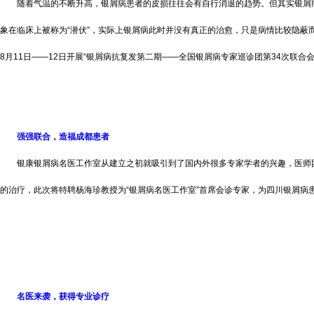
随着气温的不断升高，银屑病患者的皮损往往会有自行消退的趋势。但其实银屑病
象在临床上被称为“潜伏”，实际上银屑病此时并没有真正的治愈，只是病情比较隐蔽
8月11日——12日开展“银屑病抗复发第二期——全国银屑病专家巡诊团第34次联合会
强强联合，造福成都患者
银康银屑病名医工作室从建立之初就吸引到了国内外很多专家学者的兴趣，医师团
的治疗，此次将特聘杨海珍教授为“银屑病名医工作室”首席会诊专家，为四川银屑病
名医来袭，获得专业诊疗