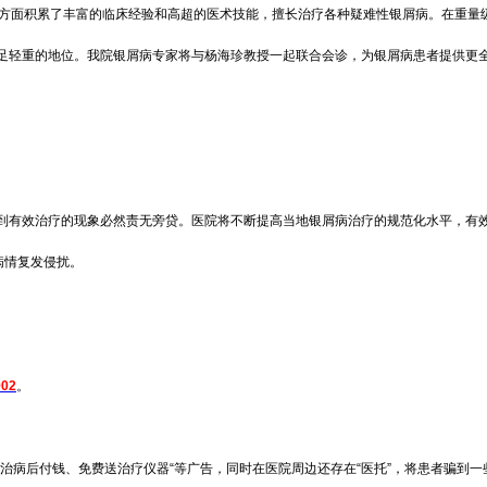
面积累了丰富的临床经验和高超的医术技能，擅长治疗各种疑难性银屑病。在重量级
足轻重的地位。我院银屑病专家将与杨海珍教授一起联合会诊，为银屑病患者提供更
有效治疗的现象必然责无旁贷。医院将不断提高当地银屑病治疗的规范化水平，有效
病情复发侵扰。
902
。
治病后付钱、免费送治疗仪器“等广告，同时在医院周边还存在“医托”，将患者骗到