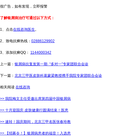
假广告，如有发现，立即报警
了解银屑病治疗可通过以下方式：
1、点击
在线咨询医生
。
2、致电抗癣热线：
02886129902
3、添加抗癣QQ：
1144000342
上一篇：
银屑病抗复发第一期· “多对一”专家团联合会诊
下一篇：
北京三甲医皮肤科葛蒙梁教授携手我院专家团联合会诊
相关阅读
在线咨询
>> 我院梅文主任受邀出席第四届中国银屑病
>> 十月迎国庆·皮肤健康行圆满结束！医患
>> 速转！国庆期间，北京三甲名医张春玲教
>> 【招募令！】银屑病患者的福音！入选患