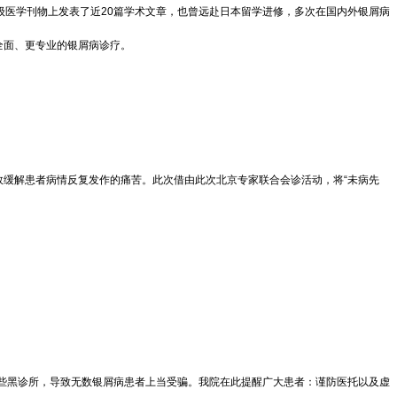
医学刊物上发表了近20篇学术文章，也曾远赴日本留学进修，多次在国内外银屑病
全面、更专业的银屑病诊疗。
缓解患者病情反复发作的痛苦。此次借由此次北京专家联合会诊活动，将“未病先
一些黑诊所，导致无数银屑病患者上当受骗。我院在此提醒广大患者：谨防医托以及虚