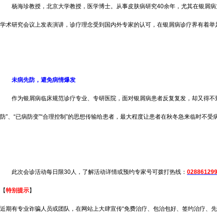
杨海珍教授，北京大学教授，医学博士。从事皮肤病研究40余年，尤其在银屑病方
学术研究会议上发表演讲，诊疗理念受到国内外专家的认可，在银屑病诊疗界有着举
未病先防，避免病情爆发
作为银屑病临床规范诊疗专业、专研医院，面对银屑病患者反复复发，却又得不到
防”、“已病防变”“合理控制”的思想传输给患者，最大程度让患者在秋冬急来临时不受
此次会诊活动每日限30人，了解活动详情或预约专家号可拨打热线：
02886129
【
特别提示
】
近期有专业诈骗人员或团队，在网站上大肆宣传“免费治疗、包治包好、签约治疗、先