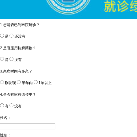
1.您是否已到医院确诊？
是
还没有
2.是否服用抗癣药物？
是
没有
3.患病时间有多久？
刚发现
半年内
1年以上
4.是否有家族遗传史？
有
没有
姓名：
性别：