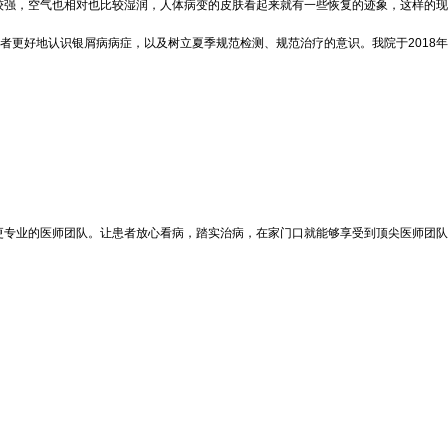
强，空气也相对也比较湿润，人体病变的皮肤看起来就有一些恢复的迹象，这样的现
者更好地认识银屑病病症，以及树立夏季规范检测、规范治疗的意识。我院于2018年
专业的医师团队。让患者放心看病，踏实治病，在家门口就能够享受到顶尖医师团队