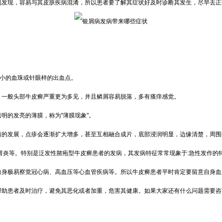
易发现，容易与其皮肤疾病混淆，所以患者要了解其症状好及时诊断其发生，尽早去正
大小的血珠或针眼样的出血点。
，一般头部牛皮癣严重更为多见，并且鳞屑容易脱落，多有瘙痒感觉。
明的发亮的薄膜，称为"薄膜现象"。
情的发展，点疹会逐渐扩大增多，甚至互相融合成片，底部浸润明显，边缘清楚，周
胃炎等。特别是泛发性脓疱型牛皮癣患者的发病，其发病特征常常现象于:急性发作的
自身极易察觉冠心病、高血压等心血管疾病等。所以牛皮癣患者平时肯定要留意自身
帮助患者及时治疗，避免其恶化或者加重，危害其健康。如果大家还有什么问题需要咨