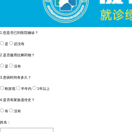
1.您是否已到医院确诊？
是
还没有
2.是否服用抗癣药物？
是
没有
3.患病时间有多久？
刚发现
半年内
1年以上
4.是否有家族遗传史？
有
没有
姓名：