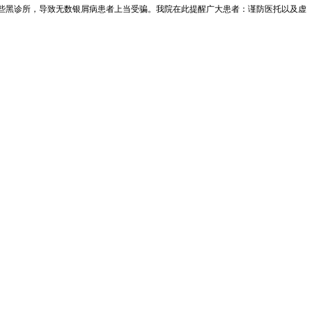
一些黑诊所，导致无数银屑病患者上当受骗。我院在此提醒广大患者：谨防医托以及虚