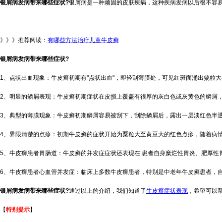
银屑病发病带来哪些症状?
银屑病是一种顽固的皮肤疾病，这种疾病发病以后很不容
》》》推荐阅读：
有哪些方法治疗儿童牛皮癣
银屑病发病带来哪些症状?
1、点状出血现象：牛皮癣初期有"点状出血"，即轻刮薄膜处，可见红斑面涌出粟粒
2、明显的鳞屑表现：牛皮癣初期症状在皮损上覆盖有很厚的灰白色或灰黄色的鳞屑
3、典型的薄膜现象：牛皮癣初期鳞屑容易被刮下，刮除鳞屑后，露出一层淡红色半透
4、界限清楚的点疹：初期牛皮癣的症状开始为粟粒大至黄豆大的红色点疹，随着病
5、牛皮癣患者胃肠道：牛皮癣的并发症症状还表现在:患者自身糜烂性胃炎、肥厚性
6、牛皮癣患者心血管并发症：临床上多数牛皮癣患者，特别是中老年牛皮癣患者，
银屑病发病带来哪些症状?
通过以上的介绍，我们知道了
牛皮癣症状表现
，希望可以
【
特别提示
】