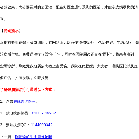
者的健康，患者要及时的去医治，配合好医生进行系统的医治，才能令皮损尽快的消
退。
【
特别提示
】
近期有专业诈骗人员或团队，在网站上大肆宣传“免费治疗、包治包好、签约治疗、先
治病后付钱、免费送治疗仪器“等广告，同时在医院周边还存在“医托”，将患者骗到一
些黑诊所，导致无数银屑病患者上当受骗。我院在此提醒广大患者：谨防医托以及虚
假广告，如有发现，立即报警
了解银屑病治疗可通过以下方式：
1、点击
在线咨询医生
。
2、致电抗癣热线：
02886129902
3、添加抗癣QQ：
1144000342
上一篇：
刚确诊的牛皮癣好治吗