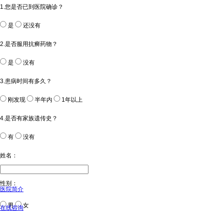
1.您是否已到医院确诊？
是
还没有
2.是否服用抗癣药物？
是
没有
3.患病时间有多久？
刚发现
半年内
1年以上
4.是否有家族遗传史？
有
没有
姓名：
性别：
医院简介
男
女
在线咨询