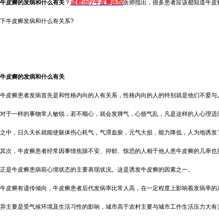
牛皮癣的发病和什么有关
？
成都治疗牛皮癣医院
医师指出，很多患者应该都知道牛皮
下牛皮癣发病和什么有关系?
牛皮癣的发病和什么有关
牛皮癣患者发病首先是和性格内向的人有关系，性格内向的人的特别就是他们不爱与
对于一样的事物常人敏锐，若不顺心，就会发脾气，心烦气乱，凡是这样的人心理适
之中，日久天长就能使躯体伤心耗气，气滞血瘀，元气大损，能力降低，人为地诱发
其次，牛皮癣患者经常因事情焦躁不安、抑郁、惊恐的人相于他人患牛皮癣的几率也
正是牛皮癣患病前心境状态的主要表现状况。这是诱发牛皮癣的因素之一。
牛皮癣有遗传倾向，牛皮癣患者后代发病率比常人高，在一定程度上影响着发病率的
异主要是受气候环境及生活习性的影响，城市高于农村主要与城市工作生活压力大有