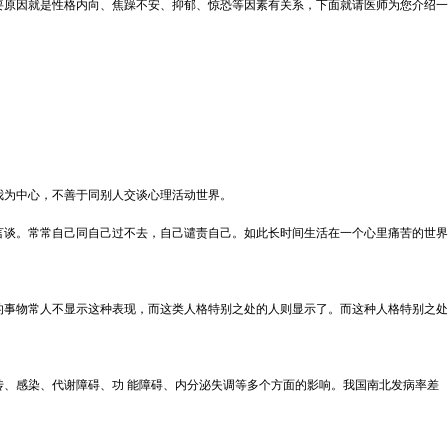
要原因就是性格内向、焦躁不安、抑郁、惊恐等因素有关系，下面就请医师为您介绍一
我为中心，不善于同别人交谈心理活动世界。
言谈。常常自己同自己过不去，自己谴责自己。如此长时间生活在一个心里痛苦的世界
的事物常人不显示这种表现，而这类人格特别之处的人则显示了。而这种人格特别之处
、感染、代谢障碍、功 能障碍、内分泌失调等多个方面的影响。我国南北发病率差