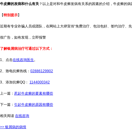
牛皮癣的发病和什么有关
？以上是对和牛皮癣发病有关系的因素的介绍，牛皮癣的病
【
特别提示
】
近期有专业诈骗人员或团队，在网站上大肆宣传“免费治疗、包治包好、签约治疗、先
假广告，如有发现，立即报警
了解银屑病治疗可通过以下方式：
1、点击
在线咨询医生
。
2、致电抗癣热线：
02886129902
3、添加抗癣QQ：
1144000342
上一篇：
惹起牛皮癣的要素有哪些
下一篇：
引起牛皮癣的原因有哪些
相关阅读
在线咨询
>> 银屑病的病情