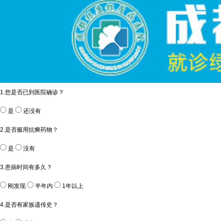
1.您是否已到医院确诊？
是
还没有
2.是否服用抗癣药物？
是
没有
3.患病时间有多久？
刚发现
半年内
1年以上
4.是否有家族遗传史？