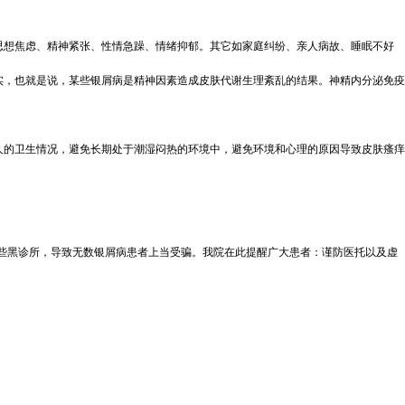
思想焦虑、精神紧张、性情急躁、情绪抑郁。其它如家庭纠纷、亲人病故、睡眠不好
实，也就是说，某些银屑病是精神因素造成皮肤代谢生理紊乱的结果。神精内分泌免疫
人的卫生情况，避免长期处于潮湿闷热的环境中，避免环境和心理的原因导致皮肤瘙痒
一些黑诊所，导致无数银屑病患者上当受骗。我院在此提醒广大患者：谨防医托以及虚