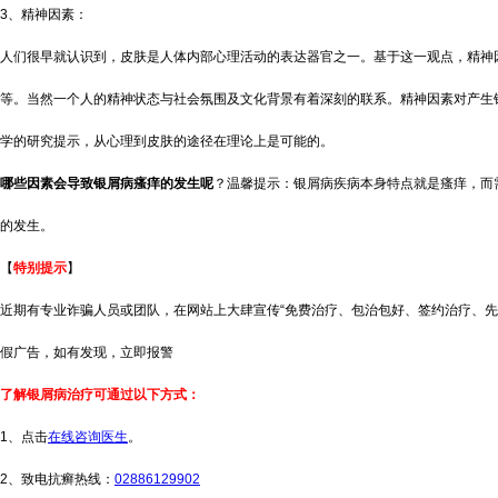
3、精神因素：
人们很早就认识到，皮肤是人体内部心理活动的表达器官之一。基于这一观点，精神
等。当然一个人的精神状态与社会氛围及文化背景有着深刻的联系。精神因素对产生
学的研究提示，从心理到皮肤的途径在理论上是可能的。
哪些因素会导致银屑病瘙痒的发生呢
？温馨提示：银屑病疾病本身特点就是瘙痒，而
的发生。
【
特别提示
】
近期有专业诈骗人员或团队，在网站上大肆宣传“免费治疗、包治包好、签约治疗、先
假广告，如有发现，立即报警
了解银屑病治疗可通过以下方式：
1、点击
在线咨询医生
。
2、致电抗癣热线：
02886129902