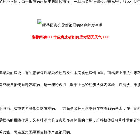
了种种不便，由于银屑病患病皮肤部位瘙痒，一旦患者患病部位比较私密，那么生活
推荐阅读>>>
牛皮癣患者如何应对阴天天气
<<<
道感染的病史，有的患者每遇感染发热后发生本病或使病情加重。而临床上用抗生素
造成表皮损伤而诱发本病。这一理论观点，医学上已经初步从体内试验，血清学、细
水淋雨、负重劳累等都会诱发本病。一方面是某种人体本身存在着致病基因，在一定
受损伤的屏障作用，又有排泄内脏毒素及多余热量的作用，维持机体吸收和排泄的正
腑功能，两者互为因果而使机体产生银屑病。