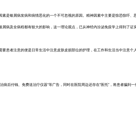
因素是银屑病发病和病情恶化的一个不可忽视的原因。精神因素中主要是惊恐惊吓、
银屑病及全病程都有较大的影响，这一理论观点，已从神经内汾泌免疫学上得到了证
需要患者注意的便是日常生活中注意皮肤皮损部位的护理，在工作和生活当中注意个
治病后付钱、免费送治疗仪器“等广告，同时在医院周边还存在“医托”，将患者骗到