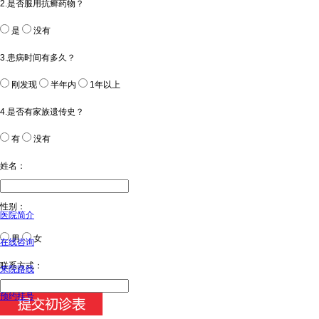
2.是否服用抗癣药物？
是
没有
3.患病时间有多久？
刚发现
半年内
1年以上
4.是否有家族遗传史？
有
没有
姓名：
性别：
医院简介
男
女
在线咨询
今天日期：
联系方式：
来院路线
预约挂号