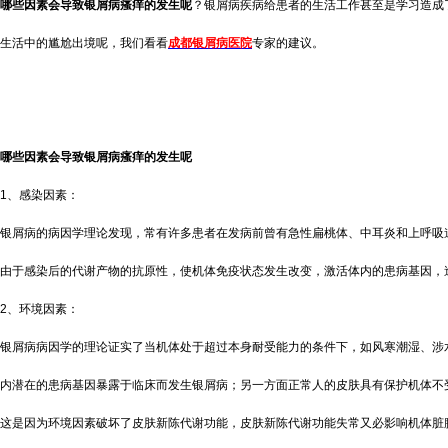
哪些因素会导致银屑病瘙痒的发生呢
？银屑病疾病给患者的生活工作甚至是学习造成
生活中的尴尬出境呢，我们看看
成都银屑病医院
专家的建议。
哪些因素会导致银屑病瘙痒的发生呢
1、感染因素：
银屑病的病因学理论发现，常有许多患者在发病前曾有急性扁桃体、中耳炎和上呼吸
由于感染后的代谢产物的抗原性，使机体免疫状态发生改变，激活体内的患病基因，
2、环境因素：
银屑病病因学的理论证实了当机体处于超过本身耐受能力的条件下，如风寒潮湿、涉
内潜在的患病基因暴露于临床而发生银屑病；另一方面正常人的皮肤具有保护机体不
这是因为环境因素破坏了皮肤新陈代谢功能，皮肤新陈代谢功能失常又必影响机体脏