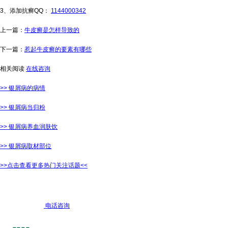
3、添加抗癣QQ：
1144000342
上一篇：
牛皮癣是怎样导致的
下一篇：
惹起牛皮癣的要素有哪些
相关阅读
在线咨询
>> 银屑病的病情
>> 银屑病当归粉
>> 银屑病养血润肤饮
>> 银屑病取材部位
>>点击查看更多热门关注话题<<
电话咨询