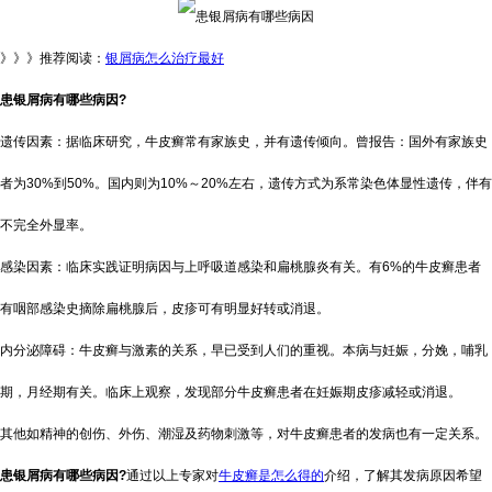
》》》推荐阅读：
银屑病怎么治疗最好
患银屑病有哪些病因?
遗传因素：据临床研究，牛皮癣常有家族史，并有遗传倾向。曾报告：国外有家族史
者为30%到50%。国内则为10%～20%左右，遗传方式为系常染色体显性遗传，伴有
不完全外显率。
感染因素：临床实践证明病因与上呼吸道感染和扁桃腺炎有关。有6%的牛皮癣患者
有咽部感染史摘除扁桃腺后，皮疹可有明显好转或消退。
内分泌障碍：牛皮癣与激素的关系，早已受到人们的重视。本病与妊娠，分娩，哺乳
期，月经期有关。临床上观察，发现部分牛皮癣患者在妊娠期皮疹减轻或消退。
其他如精神的创伤、外伤、潮湿及药物刺激等，对牛皮癣患者的发病也有一定关系。
患银屑病有哪些病因?
通过以上专家对
牛皮癣是怎么得的
介绍，了解其发病原因希望