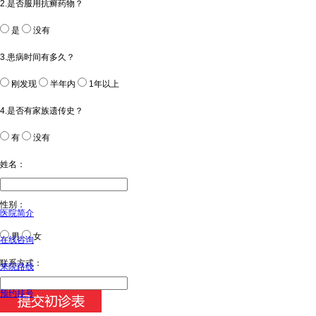
2.是否服用抗癣药物？
是
没有
3.患病时间有多久？
刚发现
半年内
1年以上
4.是否有家族遗传史？
有
没有
姓名：
性别：
医院简介
男
女
在线咨询
今天日期：
联系方式：
来院路线
预约挂号