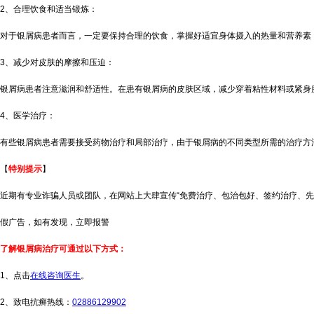
2、合理饮食和适当锻炼：
对于银屑病患者而言，一定要保持合理的饮食，掌握好适宜身体摄入的热量和营养素
3、减少对皮肤的摩擦和压迫：
银屑病患者注意滋润和舒适性。在患有银屑病的皮肤区域，减少穿着粘性材料或紧身
4、医学治疗：
有些银屑病患者需要接受药物治疗和局部治疗，由于银屑病的不同类型所需的治疗方
【
特别提示
】
近期有专业诈骗人员或团队，在网站上大肆宣传“免费治疗、包治包好、签约治疗、先
假广告，如有发现，立即报警
了解银屑病治疗可通过以下方式：
1、点击
在线咨询医生
。
2、致电抗癣热线：
02886129902