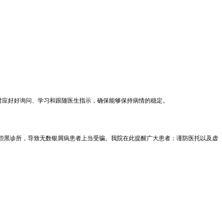
时应好好询问、学习和跟随医生指示，确保能够保持病情的稳定。
一些黑诊所，导致无数银屑病患者上当受骗。我院在此提醒广大患者：谨防医托以及虚