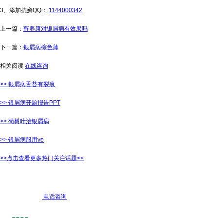
3、添加抗癣QQ：
1144000342
上一篇：
藓养康对银屑病有效果吗
下一篇：
银屑病棕色薄
相关阅读
在线咨询
>> 银屑病舌苔有裂痕
>> 银屑病开题报告PPT
>> 苟树叶治银屑病
>> 银屑病服用ve
>>点击查看更多热门关注话题<<
电话咨询