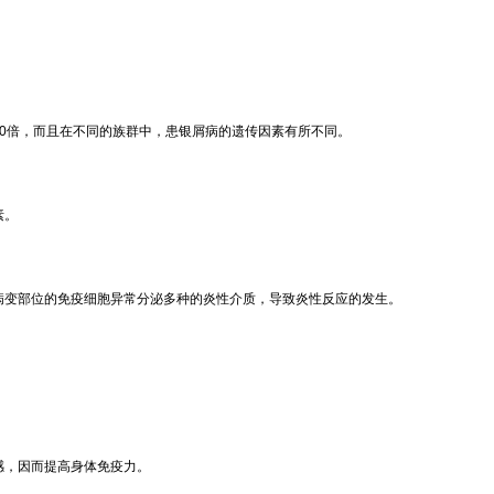
0倍，而且在不同的族群中，患银屑病的遗传因素有所不同。
素。
病变部位的免疫细胞异常分泌多种的炎性介质，导致炎性反应的发生。
感，因而提高身体免疫力。