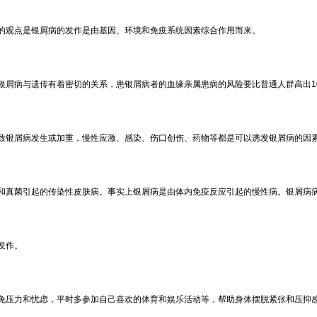
的观点是银屑病的发作是由基因、环境和免疫系统因素综合作用而来。
银屑病与遗传有着密切的关系，患银屑病者的血缘亲属患病的风险要比普通人群高出1
致银屑病发生或加重，慢性应激、感染、伤口创伤、药物等都是可以诱发银屑病的因
和真菌引起的传染性皮肤病。事实上银屑病是由体内免疫反应引起的慢性病。银屑病
发作。
免压力和忧虑，平时多参加自己喜欢的体育和娱乐活动等，帮助身体摆脱紧张和压抑